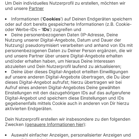
Drogenberatungscafé Cosa und damit auch für die
Drogenszene am Döppersberg bereitet habe. Zum
anderen stellt die CDU seit vielen Jahren den
Wuppertaler Ordnungsdezernenten, aber trotzdem
sei jahrelang zu wenig für Sicherheit und Ordnung
am Döppersberg unternommen worden. Die FDP
fordert einen neuen Standort für das Café Cosa.
Veröffentlicht:
Donnerstag, 25.09.2025 10:37
Anzeige
Anzeige