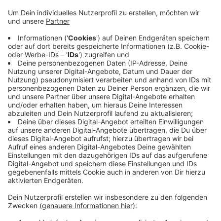
Staatsanwaltschaft einen weiteren
Dursuchungsbeschluss. Unter anderem kam da
auch ein Drogenspürhund zum Einsatz. Die Polizei
fand Cannabis in nicht unerheblicher Menge und
verschreibungspflichtige Schmerzmittel.
Außerdem entdeckten die Beamtinnen und
Beamten Verpackungs- und Versandmaterial, das
auf einen Drogendeal hinweisen würde. In einem
Kleiderschrank waren zudem eine Schreckschuss-
und eine Druckluftpistole versteckt. Der 23 Jahre
alte Verdächtige wurde festgenommen.
Veröffentlicht:
Freitag, 13.03.2026 11:47
Anzeige