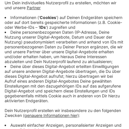
habe geholfen, den mutmaßlichen Großdealer zu
überführen. Bei dem Hauptverdächtigen wurden
Drogen im Wert von 400.000 Euro gefunden - dazu
noch Schusswaffen und viel Bargeld. Er soll viele
kleine Dealer am Berliner Platz versorgt haben.
Neben dem „Drogenkönig“ wurden noch drei
weitere Männer festgenommen.
Veröffentlicht:
Freitag, 27.09.2019 06:16
Anzeige
Anzeige