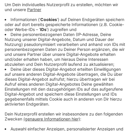
Schon jetzt ist die Geschäftslage schlecht. Mit
Abstand größtes Problem sei der
Fachkräftemangel. Viele nennen auch die Energie-
und Lebensmittelpreise. Die IHK hat auch Gäste
befragt, sie beklagen, dass Kneipen und
Restaurants kürzer geöffnet sind und dass der
Service nachgelassen habe. Wegen der Inflation
und höherer Preise gehen viele Menschen offenbar
seltener aus.
Veröffentlicht:
Donnerstag, 16.11.2023 10:11
Anzeige
Anzeige