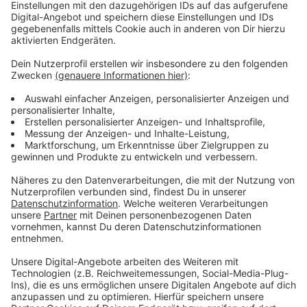
Auf dem Album ebenfalls enthalten sind ja auch die
weltweite Nummer-1-Hitsingle "Don't Start Now", ihre
Hit-Single "Physical" und der jüngste Hit "Break My
Heart" zu finden. Hier gibt es aber nun "Hallucinate" für
euch im besten Mix.
Anzeige
Wir benötigen Ihre
Zustimmung, um den YouTube
Video-Service zu laden!
Wir verwenden einen Service eines
Drittanbieters, um Videoinhalte
einzubetten. Dieser Service kann
Daten zu Ihren Aktivitäten
sammeln. Bitte lesen Sie die
Details durch und stimmen Sie der