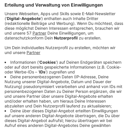
bei uns im besten Mix.
Veröffentlicht:
Donnerstag, 27.08.2020 05:00
Anzeige
Dua Lipa veröffentlicht mit Hallucinate die vierte
Singleauskopplung aus ihrem Erfolgsalbum "Future
Nostalgia". Hallucinate versetzt mit ihrer treibenden
Basslinie und schimmernden Synthesizern den Hörer in
die 90er Jahre zurück. Der von "SG Lewis & Stuart
Price" produzierte Track ist der wohl clubtauglichste
Titel auf dem Nummer-1-Album, das sehr gute Kritiken
erhalten hat.
Anzeige