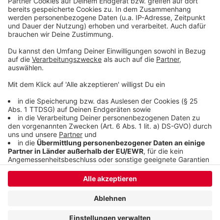
Nutzung des Service zu, um dieses
Video anzusehen.
Mehr Informationen
Dua Lipa - Hallucinate (Official Music Video)
Akzeptieren
Anzeige
powered by
Usercentrics Consent
Management Platform
Anzeige
Anzeige
Anzeige