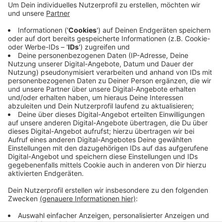
Probleme bei größeren Steigungen, das hat unser
Test heute gezeigt. Seit heute Morgen kann man
die Scooter und auch E-Bikes an definierten
Flächen in Wuppertal abstellen und ausleihen. Auf
Gehwegen dürfen die Roller nicht stehen. Die Stadt
sieht die Fahrzeuge als Beitrag zur
Verkehrswende.
Veröffentlicht:
Freitag, 13.10.2023 16:16
Anzeige
Anzeige