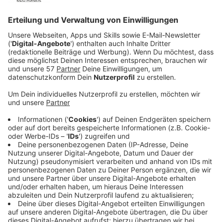
anzulocken.
Veröffentlicht:
Freitag, 25.10.2019 12:02
Anzeige
"Echter wird’s nicht. Du findest das reale Leben
spannender als Soziale Medien?" Das ist einer der
Sprüche, mit denen das Land neue Knast-Mitarbeiter
sucht. Im Moment fehlen in NRW etwa 400
Vollzugsbeamte. Gesucht werden Männer und Frauen -
egal welchen Alters - die es spannend finden, im
Gefängnis zu arbeiten. Die Ausbildung dauert zwei
Jahre. Während der Ausbildung kann man bis zu 1.600
Euro netto verdienen.
Anzeige