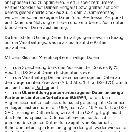
Für alle Interessierten hat das Land den “Knast-O-
Mat” online gestellt: Eine Seite auf der man anhand
von 20 Fragen testen kann, ob der Job überhaupt
etwas für einen ist. Den Link zum "Knast-O-Mat" findet
ihr hier:
https://www.menschen-im-
sinn.justiz.nrw/knast-o-mat
Autor: José Narciandi
Anzeige
Anzeige