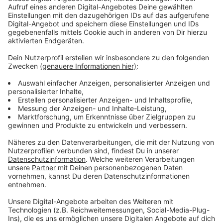
Spannende und gleichzeitig schwierige Arbeit
Anzeige
Zu den Aufgaben gehören das Betreuen der
Gefangenen, die Versorgung und die Beaufsichtigung.
Justizminister Peter Biesenbach macht aber keinen
Hehl daraus, dass die Arbeit auch schwierig ist.
Schließlich hat man es oft mit drogenabhängigen,
depressiven oder gewaltbereiten Menschen zu tun.
Anzeige
Mit dem "Knast-O-Mat" zum neuen Job
Anzeige