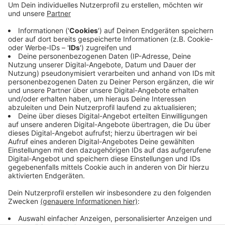
stellvertretend für die Freiwillige Feuerwehr. Die
Preise wurden am Sonntagmittag (19.02.23, 14
Uhr) vergeben. Der Einsatz der Vereine sei
beispielhaft für das ehrenamtliche Engagement in
unserer Stadt, sagt der Bundestagsabgeordnete
Helge Lindh von der SPD. Der CIVITAS-Preis war
seine Idee.
Veröffentlicht:
Montag, 20.02.2023 11:41
Anzeige
Anzeige