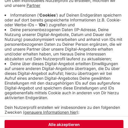
nur etwas über der Inflationssteigerung (14
Prozent). In einigen strukturschwachen Städten
im Ruhrgebiet liegen die Preiseanstiege sogar
deutlich darunter. In knapp der Hälfte der Städte
hingegen haben sich die Preise mindestens
verdoppelt, darunter Düsseldorf.
Veröffentlicht:
Donnerstag, 12.03.2020 16:04
Anzeige
Anzeige
Anzeige