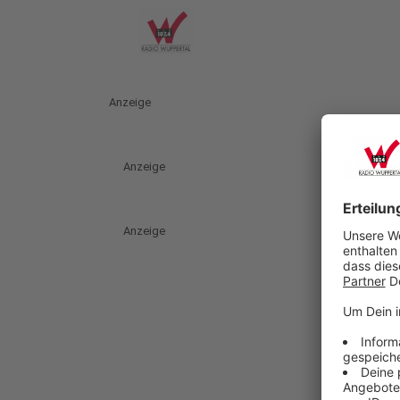
Anzeige
Anzeige
Anzeige