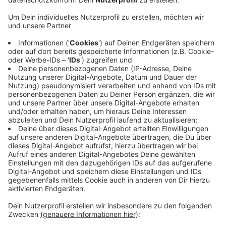
Die Verbraucherzentrale NRW sagt: Inzwischen
haben die Hälfte der Hausbesitzer eine solche
Versicherung, vor der Flut sei es nur ein Drittel
gewesen. Die Vebraucherzentrale rät allen, die eine
Immobilie in einem bedrohten Gebiet haben, eine
solche Versicherung abzuschließen. Die normale
Gebäudeversicherung helfe bei Naturkatastrophen
nicht immer. Für Wuppertal gibt es Karten, die
zeigen, welche Teile der Stadt
Überschwemmungsgebiet sind. Auch bauliche
Veränderungen seien bei vielen Häusern nötig, um
künftige Flutschäden zu vermeiden.
Veröffentlicht:
Dienstag, 05.07.2022 15:12
Anzeige