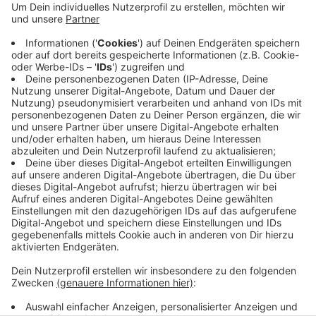
löste und genau auf ihn zuflog. Der Wuppertaler
sprang zur Seite und das Metallteil durchschlug
zwei Scheiben eines Wetterunterstands. Die
Bundespolizei ermittelt jetzt wegen fahrlässiger
Körperverletzung und Gefährdung des
Bahnverkehrs. Die Lok gehört einem privaten
Eisenbahnunternehmen.
Veröffentlicht:
Mittwoch, 04.11.2020 14:33
Anzeige
Anzeige