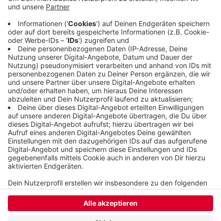
Wohnhäuser. Die Bauarbeiten können frühestens
im Herbst 2026 starten. In ganz Beyenburg gibt es
bisher kein Lebensmittelgeschäft, weshalb die
Menschen dort in der Regel in Schwelm oder
Radevormwald einkaufen.
Veröffentlicht:
Freitag, 16.08.2024 07:43
Anzeige
Anzeige
Anzeige