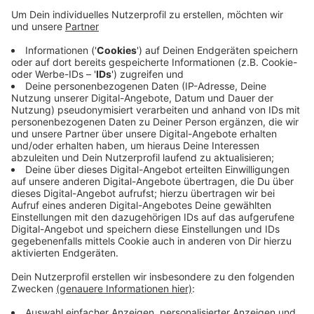
beladen - er verfolgte den Täter, der sein Handy
aus der Fahrerkabine genommen hatte. Der Fahrer
verletzte den Täter leicht, er konnte trotzdem
entkommen, wurde aber kurz danach von der
Polizei festgenommen. Dienstagabend wurde an
der Hofaue ein Auto aufgebrochen, der Täter
nahm eine Umhängetasche mit. Und vergangenen
Freitag wurde in einen Imbiss an der Robertstraße
eingebrochen. Dort hatte der Täter Bargeld
gestohlen.
Veröffentlicht:
Freitag, 15.07.2022 10:11
Anzeige