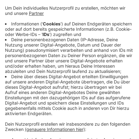
morgen die Schäden an Oberleitung, Masten und
Gleisen. Im Moment rechne man noch immer mit
einer Sperrung über das gesamte Wochenende.
Vergangene Nacht (27. auf 28.08.) war die marode
Fußgängerbrücke bei Abrissarbeiten auf die Gleise
zwischen Hauptbahnhof und Oberbarmen
gestürzt. Der Fernverkehr weicht über das
Ruhrgebiet aus, S- und Regionalbahn fahren jeweils
ab Vohwinkel und Oberbarmen. Zwischen
Oberbarmen und Hauptbahnhof sind auch
Ersatzbusse unterwegs.
Veröffentlicht:
Freitag, 28.08.2020 19:24
Anzeige