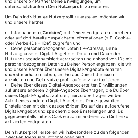
ganze Kreuzung, auch mit der Bahnstraße, ist
komplett gesperrt. Wie lange, ist unklar - es
könnten Tage und schlimmstenfalls Wochen
werden. Unbekannte haben heute morgen (13.05.)
die Absperrung am Wiedener Kreuz entfernt. Die
Polizei war bereits vor Ort und hat die
Absperrungen wieder aufgestellt, jetzt kann da
wieder keiner durchfahren. Der Hausbesitzer hat
uns gesagt, dass er das Haus gerne erhalten
würde. Er selbst wohnt im Haus nebenan, auch das
wurde sicherheitshalber geräumt. 14 Menschen
dürfen nicht mehr in ihre Wohnungen. Der
Hausbesitzer sagt, dass es schon seit Jahren
Wasser im Keller gibt, er vermutet defekte
Leitungen oder Kanäle der WSW. Aber die haben
uns gesagt, dass sie laut einem Gutachten nichts
mit den Problemen zu tun hätten.
Veröffentlicht:
Mittwoch, 13.05.2026 06:35