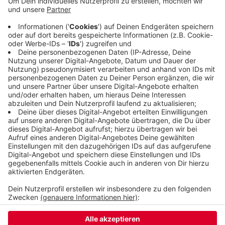
ist. Die Anlage in England, in die Luka zieht, ist eine
der größten der Welt - mit 40.000 Quadratmetern
und vielen teils sehr tiefen Teichen. Das Weibchen
Anori, das 2012 in Wuppertal geboren wurde, bleibt
erst einmal hier. Der Zoo sucht noch nach einer
neuen Heimat für sie.
Veröffentlicht:
Dienstag, 01.12.2020 15:09
Anzeige
Anzeige
Anzeige