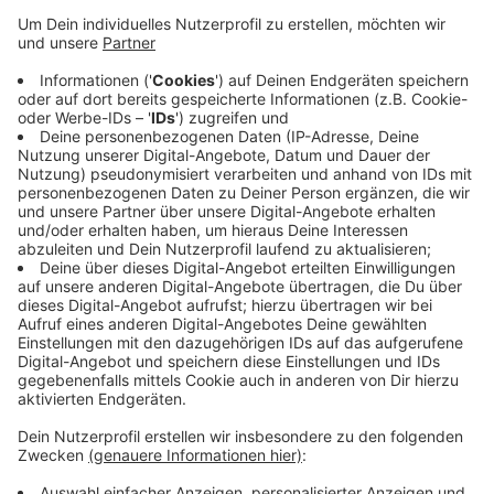
den geschlossenen Aussichtsgondeln ist 71 Meter
hoch - fast so hoch wie der Sparkassenturm. Vom
Betreiber heißt es, er käme gerne wieder, mit den
Umsätzen sei er sehr zufrieden gewesen. Wie
berichtet ist auch der Schausteller-Verein mit
seinen ersten Weihnachtsmärkten zufrieden. Er
hatte nach einer Ausschreibung für fünf Jahre den
Zuschlag bekommen - nicht nur für den Elberfelder
Weihnachtsmarkt, sondern auch für den auf dem
Laurentiusplatz und in Barmen.
Veröffentlicht:
Mittwoch, 11.03.2026 05:48
Anzeige