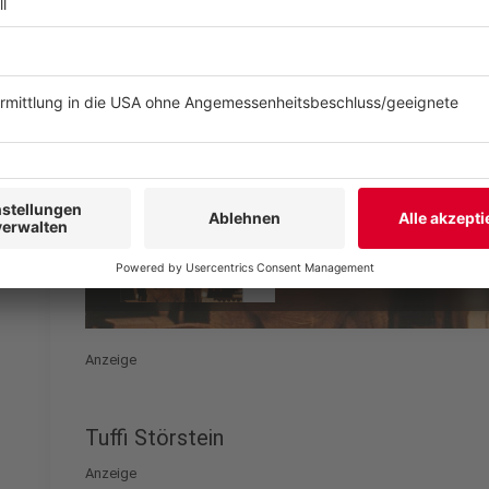
Anzeige
Tuffi Störstein
Anzeige