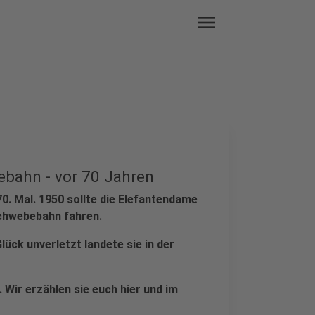
menu
ebahn - vor 70 Jahren
70. Mal. 1950 sollte die Elefantendame
chwebebahn fahren.
ück unverletzt landete sie in der
. Wir erzählen sie euch hier und im