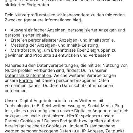
Wir benötigen Ihre
Zustimmung, um den YouTube
Video-Service zu laden!
Wir verwenden einen Service eines
Drittanbieters, um Videoinhalte
einzubetten. Dieser Service kann
Daten zu Ihren Aktivitäten
sammeln. Bitte lesen Sie die
Details durch und stimmen Sie der
Nutzung des Service zu, um dieses
Video anzusehen.
Mehr Informationen
Die neue Single "Like A Saviour" von Ellie Golding.
Akzeptieren
Anzeige
powered by
Usercentrics Consent
Management Platform