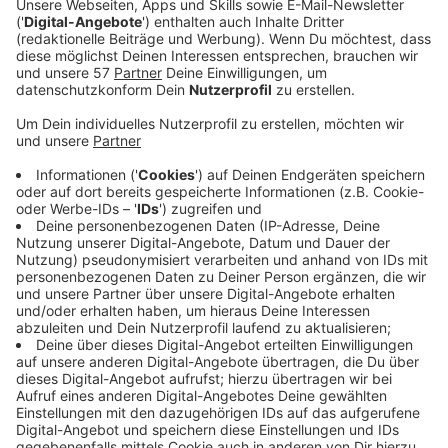
Anzeige
Ellie Goulding gibt einen weiteren Einblick in ihr neues
Album
“Higher Than Heaven“: Mit ihrer neuen Single
“Like A Saviour“ liefert sie einen Popsong, wie man es
von ihr kennt. Angetrieben von einer Basslinie, die auf
80er-Jahre-Synthies trifft, singt Goulding über eine
Person, die in ihr Leben getanzt ist, während sie sich
von einer dunklen Zeit ihres Lebens erholt. Das
spiegelt sich auch im Musikvideo wider: Dort sind die
Sängerin und einige Tänzer und Tänzerinnen in der
Wüste gestrandet und kämpfen tanzend gegen die
Landschaft an.
Anzeige