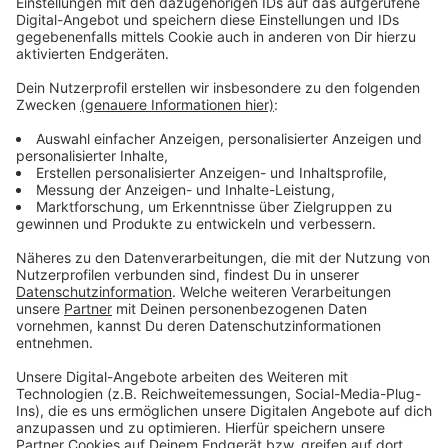
Anzeige
Vorstellen brauchen wir ihn euch nicht. Seit 2003
treibt Jürgen Bangert nun als "Elvis Eifel" seine Späße
am Telefon mit seinen Hörerinnen und Hörern im Radio.
Aber selbst seine 'Opfer' müssen am Ende mit lachen -
wenn auch nicht immer. Und weil ihr nicht genug von
ihm bekommen könnt, ist Elvis nun unter die Podcaster
gegangen. Somit steht euch Elvis rund um die Uhr zur
Verfügung. Hier bekommt Ihr außerdem den
"Directors-Cut" - die Original-Telefonate in längerer
Version. Elvis wird sich mit Kollegen und ehemaligen
"Opfern" über die Telefonate aus den letzten zwei
Jahrzehnten unterhalten. Wir erfahren auch, wie es ihm
dabei ergangen ist und wobei er selbst mal ins
Schleudern gekommen ist. Viel Spaß beim Zuhören und
bitte nicht erschrecken, wenn dabei das Telefon
klingelt. Es muss ja nicht unbedingt Elvis Eifel dran