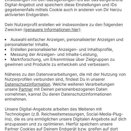
Vorstellen brauchen wir ihn euch nicht. Seit 2003
treibt Jürgen Bangert nun als "Elvis Eifel" seine Späße
am Telefon mit seinen Hörerinnen und Hörern im Radio.
Aber selbst seine 'Opfer' müssen am Ende mit lachen -
wenn auch nicht immer. Und weil ihr nicht genug von
ihm bekommen könnt, ist Elvis nun unter die Podcaster
gegangen. Somit steht euch Elvis rund um die Uhr zur
Verfügung. Hier bekommt Ihr außerdem den
"Directors-Cut" - die Original-Telefonate in längerer
Version. Elvis wird sich mit Kollegen und ehemaligen
"Opfern" über die Telefonate aus den letzten zwei
Jahrzehnten unterhalten. Wir erfahren auch, wie es ihm
dabei ergangen ist und wobei er selbst mal ins
Schleudern gekommen ist. Viel Spaß beim Zuhören und
bitte nicht erschrecken, wenn dabei das Telefon
klingelt. Es muss ja nicht unbedingt Elvis Eifel dran
sein.