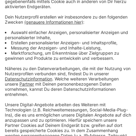
Anzeige
Vorstellen brauchen wir ihn euch nicht. Seit 2003
treibt Jürgen Bangert nun als "Elvis Eifel" seine Späße
am Telefon mit seinen Hörerinnen und Hörern im Radio.
Aber selbst seine 'Opfer' müssen am Ende mit lachen -
wenn auch nicht immer. Und weil Elvis das noch viele
Jahre weitermachen möchte, benötigt er eure
Unterstützung. Ihr habt gerade jemanden im Kopf, dem
mal ein Streich gespielt werden sollte? Dann nutzt
das Formular und tretet mit Elvis direkt in Kontakt! Er
freut sich auf jede neue Nachricht.
Anzeige
Anzeige