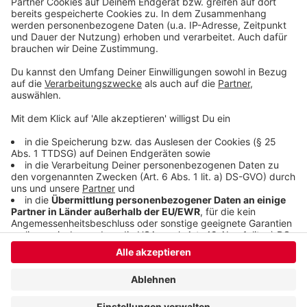
klingelt. Es muss ja nicht unbedingt Elvis Eifel dran
sein.
Anzeige
Anzeige
Anzeige
Anzeige
Anzeige