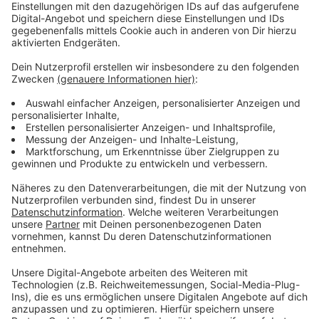
Anzeige
Vorstellen brauchen wir ihn euch nicht. Seit 2003
treibt Jürgen Bangert nun als "Elvis Eifel" seine Späße
am Telefon mit seinen Hörerinnen und Hörern im Radio.
Aber selbst seine 'Opfer' müssen am Ende mit lachen -
wenn auch nicht immer. Und weil ihr nicht genug von
ihm bekommen könnt, ist Elvis nun unter die Podcaster
gegangen. Somit steht euch Elvis rund um die Uhr zur
Verfügung. Hier bekommt Ihr außerdem den
"Directors-Cut" - die Original-Telefonate in längerer
Version. Elvis wird sich mit Kollegen und ehemaligen
"Opfern" über die Telefonate aus den letzten zwei
Jahrzehnten unterhalten. Wir erfahren auch, wie es ihm
dabei ergangen ist und wobei er selbst mal ins
Schleudern gekommen ist. Viel Spaß beim Zuhören und
bitte nicht erschrecken, wenn dabei das Telefon