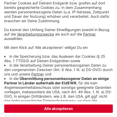
Schleudern gekommen ist. Viel Spaß beim Zuhören und
bitte nicht erschrecken, wenn dabei das Telefon
klingelt. Es muss ja nicht unbedingt Elvis Eifel dran
sein.
Anzeige
Anzeige
Anzeige
Anzeige