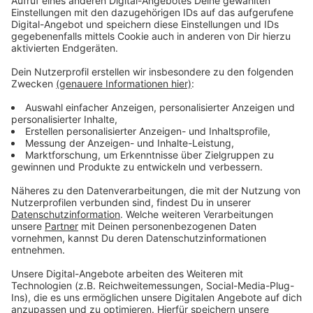
Anzeige
Anzeige
Vorstellen brauchen wir ihn euch nicht. Seit 2003
treibt Jürgen Bangert nun als "Elvis Eifel" seine Späße
am Telefon mit seinen Hörerinnen und Hörern im Radio.
Aber selbst seine 'Opfer' müssen am Ende mit lachen -
wenn auch nicht immer. Und weil ihr nicht genug von
ihm bekommen könnt, ist Elvis nun unter die Podcaster
gegangen. Somit steht euch Elvis rund um die Uhr zur
Verfügung. Hier bekommt Ihr außerdem den
"Directors-Cut" - die Original-Telefonate in längerer
Version. Elvis wird sich mit Kollegen und ehemaligen
"Opfern" über die Telefonate aus den letzten zwei
Jahrzehnten unterhalten. Wir erfahren auch, wie es ihm
dabei ergangen ist und wobei er selbst mal ins