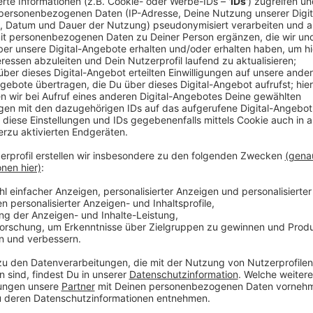
Comedy
Elvis Eifel - Der Podcast: "Ge
Anzeige
Anzeige
Vorstellen brauchen wir ihn euch nicht. Seit 2003 trei
seine Späße am Telefon mit seinen Hörerinnen und Hö
müssen am Ende mit lachen - wenn auch nicht immer. 
bekommen könnt, ist Elvis nun unter die Podcaster 
die Uhr zur Verfügung. Hier bekommt Ihr außerdem den
Telefonate in längerer Version. Elvis wird sich mit K