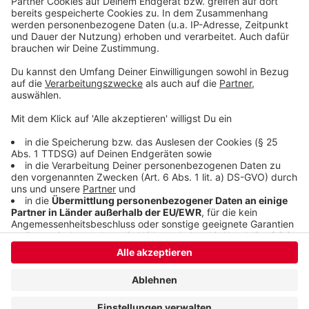
klingelt. Es muss ja nicht unbedingt Elvis Eifel dran
sein.
Anzeige
Anzeige
Anzeige
Anzeige
Anzeige