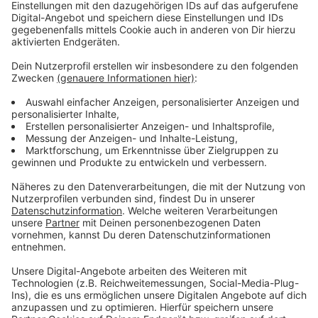
Anzeige
Vorstellen brauchen wir ihn euch nicht. Seit 2003
treibt Jürgen Bangert nun als "Elvis Eifel" seine Späße
am Telefon mit seinen Hörerinnen und Hörern im Radio.
Aber selbst seine 'Opfer' müssen am Ende mit lachen -
wenn auch nicht immer. Und weil ihr nicht genug von
ihm bekommen könnt, ist Elvis nun unter die Podcaster
gegangen. Somit steht euch Elvis rund um die Uhr zur
Verfügung. Hier bekommt Ihr außerdem den
"Directors-Cut" - die Original-Telefonate in längerer
Version. Elvis wird sich mit Kollegen und ehemaligen
"Opfern" über die Telefonate aus den letzten zwei
Jahrzehnten unterhalten. Wir erfahren auch, wie es ihm
dabei ergangen ist und wobei er selbst mal ins
Schleudern gekommen ist. Viel Spaß beim Zuhören und
bitte nicht erschrecken, wenn dabei das Telefon