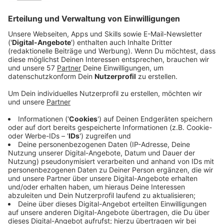
Veröffentlicht:
Donnerstag, 23.03.2023 05:17
Anzeige
Comedy
Elvis Eifel - Der Podcast: "Ring aus dem
Flummiautomat"