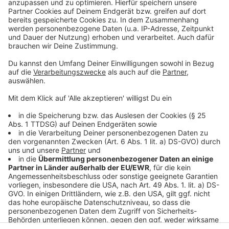
Jahrzehnten unterhalten. Wir erfahren auch, wie es ihm
dabei ergangen ist und wobei er selbst mal ins
Schleudern gekommen ist. Viel Spaß beim Zuhören und
bitte nicht erschrecken, wenn dabei das Telefon
klingelt. Es muss ja nicht unbedingt Elvis Eifel dran
sein.
Anzeige
Anzeige
Anzeige