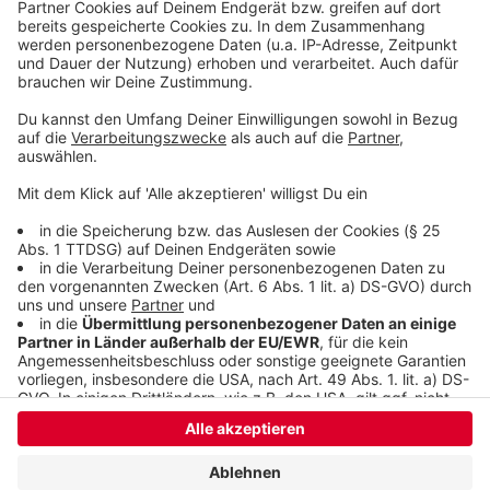
bitte nicht erschrecken, wenn dabei das Telefon
klingelt. Es muss ja nicht unbedingt Elvis Eifel dran
sein.
Anzeige
Anzeige
Anzeige
Anzeige