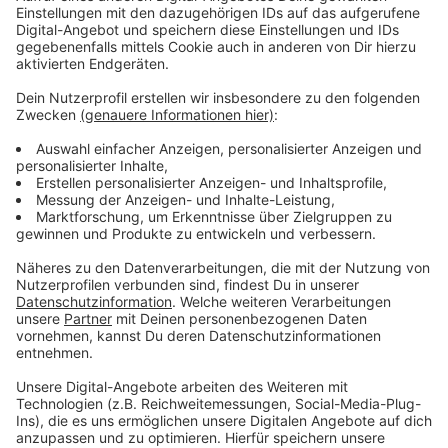
Anzeige
Vorstellen brauchen wir ihn euch nicht. Seit 2003
treibt Jürgen Bangert nun als "Elvis Eifel" seine Späße
am Telefon mit seinen Hörerinnen und Hörern im Radio.
Aber selbst seine 'Opfer' müssen am Ende mit lachen -
wenn auch nicht immer. Und weil ihr nicht genug von
ihm bekommen könnt, ist Elvis nun unter die Podcaster
gegangen. Somit steht euch Elvis rund um die Uhr zur
Verfügung. Hier bekommt Ihr außerdem den
"Directors-Cut" - die Original-Telefonate in längerer
Version. Elvis wird sich mit Kollegen und ehemaligen
"Opfern" über die Telefonate aus den letzten zwei
Jahrzehnten unterhalten. Wir erfahren auch, wie es ihm
dabei ergangen ist und wobei er selbst mal ins
Schleudern gekommen ist. Viel Spaß beim Zuhören und