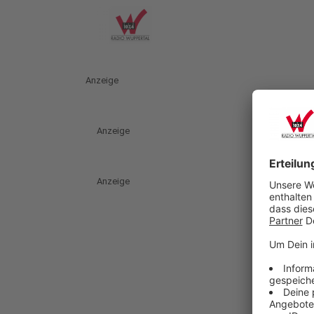
Anzeige
Anzeige
Anzeige