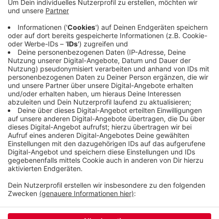
nicht trocken, aber Statiker haben festgestellt,
dass es keine Gebäudeschäden gibt. Deshalb
laufen von 10 bis 18 Uhr wieder die Preview-
Besichtigungen des frisch renovierten Engels-
Hauses. Außerdem gibt es ab heute auch wieder
die Engels-Stadtführungen. Mehr dazu
hier.
Veröffentlicht:
Sonntag, 01.08.2021 07:43
Anzeige
Anzeige