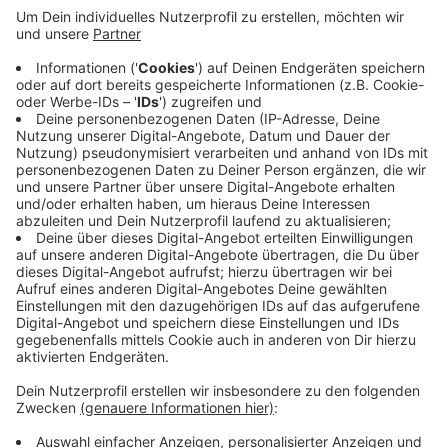
Engin ist selbst Lehrerin, sie übt ihr Amt in der
Fraktion seit zwei Jahren aus, Bialas bereits seit
2010. Engin will mit ihrer Arbeit die Situation an
Schulen verbessern: Vom Lehrkräftemangel über
schleppende Digitalisierung bis zur
Schulsozialarbeit. Bialas will sich dafür einsetzen,
dass für Kultur in NRW weiter genug Geld zur
Verfügung steht. Kultur schaffe Demokratie und
Zusammenhalt.
Veröffentlicht:
Mittwoch, 04.12.2024 09:25
Anzeige
Anzeige