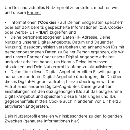
einigen. Die Deutsche Umwelthilfe hat für viele
NRW-Städte auf bessere Luft geklagt. Für Aachen
und Köln hat das Oberverwaltungsgericht schon
Urteile gefällt. Auf der Grundlage wollen das Land
NRW und die Umwelthilfe für die anderen Städte
nach einer außergerichtlichen Einigung suchen. In
Köln wurden Diesel-Fahrverbote angeordnet, in
Aachen nicht. Die Vergleichsverhandlungen werden
vom Gericht geleitet. Und das hat mitgeteilt, dass
es voraussichtlich im Februar um Wuppertal gehen
wird.
Veröffentlicht:
Samstag, 26.10.2019 08:06
Anzeige