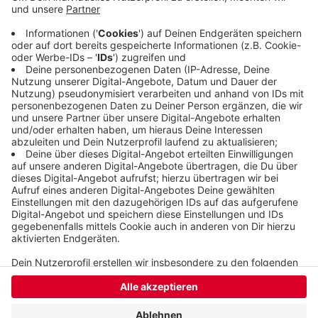
weiß die Polizei noch nicht. Im Bereich zwischen
Kohlfürth und Gräfrath standen circa 6.000
Quadratmeter Wald in Flammen. Die Ermittlungen
laufen noch.
Veröffentlicht:
Montag, 24.06.2019 16:06
Anzeige
Anzeige
Anzeige