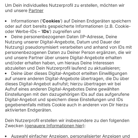
festgenommen. Einer der beiden war mit dem
gestohlenen Auto vor den Augen der Polizei bei
rot über eine Ampel gefahren - der oder die andere
saß auf dem Beifahrersitz. Bei der Flucht prallte
das Auto gegen eine Laterne, danach versuchten
die beiden, zu Fuß zu fließen. Die Wuppertalerin war
betrunken und beide hatten auch Drogen
genommen. Und beide haben gar keinen
Führerschein.
Veröffentlicht:
Montag, 27.02.2023 18:35
Anzeige
Anzeige