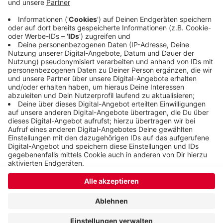
Ersatzverkehr schneller machen. Bisher mussten
die Busse über die oft zugestaute Kreuzung
Grotenbecker Straße/Haeselerstraße fahren.
Veröffentlicht:
Montag, 14.09.2020 06:35
Anzeige
Anzeige
Anzeige
Anzeige