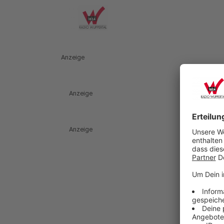
Anzeige
Anzeige
Anzeige