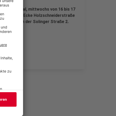
 am Ehrenmal, mittwochs von 16 bis 17
Hauptstraße Ecke Holzschneiderstraße
 für Alle“ an der Solinger Straße 2.