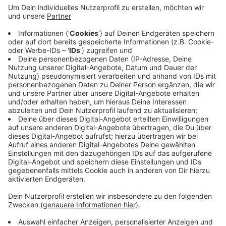
man den Familien, Frauen und Kindern aus der
Ukraine erst einmal eine Unterkunft zur Verfügung
stellen können. Auch für die Verpflegung sei
gesorgt. Genau das: Zusammenhalt und
Solidarität der Menschen in Europa sei das, wovor
Putin Angst habe. Die Reaktionen der Menschen
bei uns auf den Krieg in der Ukraine nennt Lindh
berührend und ermutigend.
Veröffentlicht:
Montag, 28.02.2022 15:56
Anzeige
Anzeige