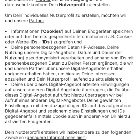
Impfzentrum oder in Arztpraxen. Das Impfzentrum
ist noch einen Monat lang auf, das Angebot zur
Impfung ist ausreichend. Altermann geht zudem
davon aus, dass Kinderärztinnen und -ärzte, die
bisher nicht gegen Corona impfen, das nach der
neuen Empfehlung der Stiko jetzt tun werden. Das
Ende der Sommerferien und der anstehende
Schulbeginn würden vermutlich auch zur Folge
haben, dass bisher ungeimpfte Kinder und
Jugendliche jetzt so schnell es geht drankommen
wollen. Im Impfzentrum habe er gemerkt, dass es
meist die jungen Menschen selbst waren, und
weniger die Eltern, die unbedingt die Spritze
wollten, sagt der KV-Vorsitzende. Die meisten
hätten sich schon vorher sehr gut informiert.
Veröffentlicht:
Montag, 16.08.2021 13:52