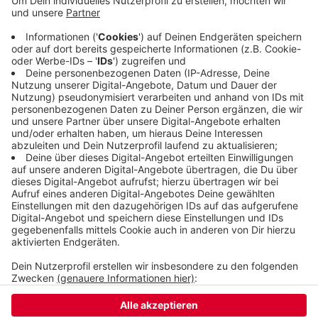
Beispiel in Forschung und Bildung oder bei der
Infratstruktur. In den Kommunen wirbt Volt für
eine Teilnahme an europäischen
Förderprogrammen. Das Wuppertaler City-Team
ist das 25. in NRW.
Veröffentlicht:
Dienstag, 02.02.2021 15:27
Anzeige
Anzeige
Anzeige