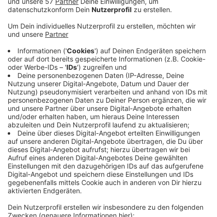
für die Stadt. Am meisten ärgere er sich aber über
das Demokratieverständnis der CDU. Die CDU
hatte den Bürgerentscheid zur BUGA in Frage
gestellt und will nun mit einer eigenen Online-
Umfrage herausfinden, was die Wuppertalerinnen
und Wuppertaler wollen. Jung steht weiterhin
positiv zur BUGA und will alles für die Umsetzung
tun. Die Stimme von Peter Jung hat in der
Wuppertaler CDU immer noch Gewicht – das sagte
der aktuelle Parteichef und BUGA-Kritiker
Johannes Slawig erst vor Kurzem, als er Jung in
die Findungskommission für einen oder eine CDU-
Kandidatin für die Oberbürgermeister-Wahl im
nächsten Jahr holte. Slawig sagte damals
wörtlich: "Ich schätze Jungs Rat und seine
Erfahrung“.
Veröffentlicht:
Donnerstag, 07.11.2024 11:51