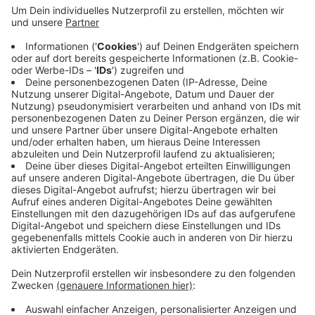
Unfallverursacher mit einem Spürhund. Der führte
sie zu einer Wohnung in Neviges. Der Mann, der
dort lebt, bestritt zunächst, der Gesuchte zu sein,
verwickelte sich aber in Widersprüche. Er war
offenbar betrunken. In seinem Auto hatten die
Polizisten eine Bierflasche gefunden. Einen
Führerschein hat der 28-jährige Mann nicht. Ihn
erwartet ein Strafverfahren.
Veröffentlicht:
Donnerstag, 12.09.2019 11:06
Anzeige
Anzeige