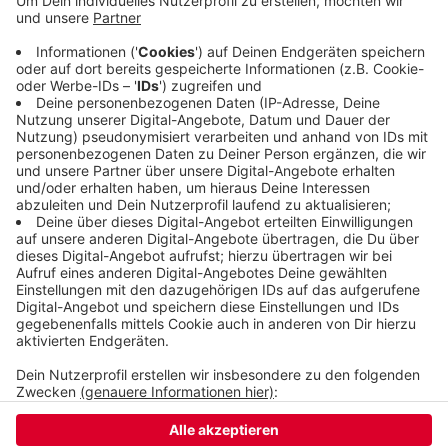
irrtümlich dachten, dass sie impfberechtigt sind,
weil sie von ihrem Arbeitgeber eine Bescheinigung
bekommen haben. Es gab im Impfzentrum aber
auch schon Betrugsversuche mit gefälschten
Arbeitgeberbescheinigungen.
Veröffentlicht:
Montag, 17.05.2021 15:40
Anzeige
Anzeige
Anzeige