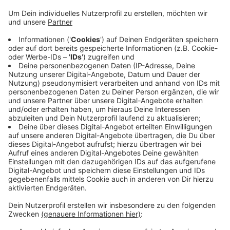
sehen die Scheine echt aus. Aber sie haben nicht
die üblichen Sicherheitsmerkmale wie zum Beispiel
Wasserzeichen. Und einige haben den Aufdruck
"Prop copy", den es bei echten Scheinen nicht gibt.
Es handelt sich um Film- und Theatergeld. Unter
anderem in Elberfeld, Vohwinkel und Oberbarmen
wurden gefälschte Scheine im öffentlichen Raum
abgelegt. Die meisten Finder haben sie als
Falschgeld erkannt und bei der Polizei abgegeben.
Einige versuchten aber, damit zu bezahlen - ihnen
droht ein Strafverfahren.
Veröffentlicht:
Dienstag, 26.11.2019 13:19
Anzeige