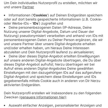
Verkehrsausschuss im Juni einstimmig
beschlossen. Die Bundesregierung hat sich zu Ziel
gesetzt, im Jahr 2030 15 Millionen E-Autos auf die
Straße zu bringen. Für Wuppertal wären das 60.000
neue E-Autos. Dafür gebe es zu wenig Ladepunkte,
sagt die FDP. Das städtische Ziel seien 15.000
Ladepunkte. Bisher gebe es 55 öffentliche und
wenige hundert private, sagen die Liberalen.
Veröffentlicht:
Samstag, 08.10.2022 10:15
Anzeige
Anzeige