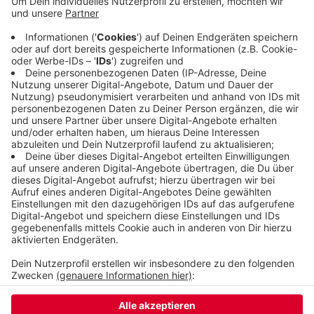
nicht noch einmal an. Todtenhausen war über die
FDP-Landesliste auch mehrmals tatsächlich in den
Bundestag eingezogen. Dass die FDP einen
Wahlkreis direkt gewinnt, hat es in der Geschichte
der Bundesrepublik nur selten gegeben - zuletzt
1990 in Halle an der Saale.
Veröffentlicht:
Donnerstag, 28.11.2024 11:48
Anzeige
Anzeige
Anzeige