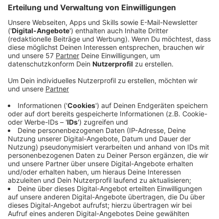
Verwechslungsgefahr zwischen Felix Jaehn
und Tiësto
Anzeige
Bei Instagram herrschte vor einigen Tagen leichte
Verwechslungsgefahr und zwar bei Felix Jaehn und
Tiësto. Felix hatte ein Foto von sich gepostet, bzw.
genau genommen von seiner Wachsfigur im Madame
Tussauds Berlin, wie er hinter dem DJ-Pult steht in
einer schwarz-weißen Baseball-Jacke. Und von Tiësto
gibt es ein Bild mit ähnlichem Outfit. Darauf, dass
beide scheinbar einen ähnlichen Geschmack haben,
wenn es um diese Jacken geht, wurde Felix Jaehn in
einer WhatsApp-Gruppe aufmerksam gemacht. Aber er
nahm es mit Humor und hat Tiësto in seiner Insta-
Story verlinkt. "Wir sehen aus wie Zwillinge, Bro!"