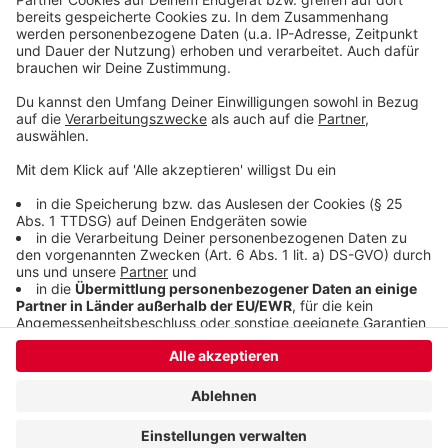
Video anzusehen.
Mehr Informationen
Felix Jaehn persönlichster Song bisher: Love on
myself
Akzeptieren
Anzeige
powered by
Usercentrics Consent
Management Platform
Anzeige
Anzeige
Anzeige