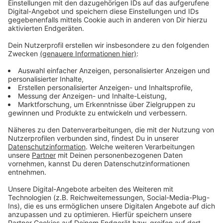
Musikalisch läuft’s bei Felix Jaehn aktuell aber auch
sehr rund – mit seiner neuen Single "Love on myself"
hat er den nächsten Hit gelandet.
Anzeige
Wir benötigen Ihre
Zustimmung, um den YouTube
Video-Service zu laden!
Wir verwenden einen Service eines
Drittanbieters, um Videoinhalte
einzubetten. Dieser Service kann
Daten zu Ihren Aktivitäten
sammeln. Bitte lesen Sie die
Details durch und stimmen Sie der
Nutzung des Service zu, um dieses