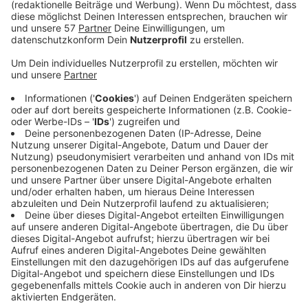
muss sich online anmelden. Mit den Einnahmen aus
dem Festival soll die ehrenamtliche Arbeit des
Vereins Pro Mirke unterstützt werden. Das
Festival wird auch gestreamt,
Facebook-Seite:
https://www.facebook.com/mirkerfreibad/
Website des Pro Mirke e.V.:
http://freibad-
mirke.de/
Vor Ort geht as Event von 14:00 - 22:00 Uhr.
Gestreamt wird es von 15:00 bis 20:00 Uhr:
https://674..fm
.
Anmeldung bitte über mirke@674.fm