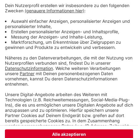
Aktuelle Infos zum Event gibt es auf der
Facebook-Event-Seite
https://www.facebook.com/events/323602395549257/
Veröffentlicht:
Samstag, 19.09.2020 07:19
Anzeige
Anzeige
Anzeige