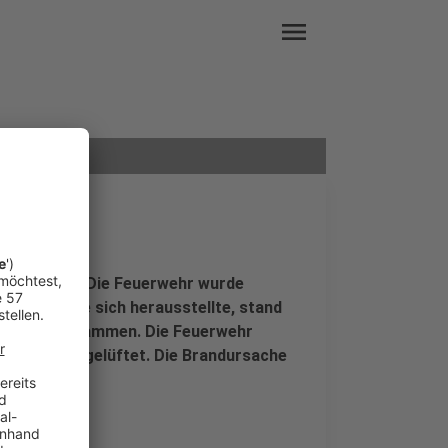
menu
1) gebrannt. Die Feuerwehr wurde
ch kam. Wie sich herausstellte, stand
kraftrad in Flammen. Die Feuerwehr
bäude noch gelüftet. Die Brandursache