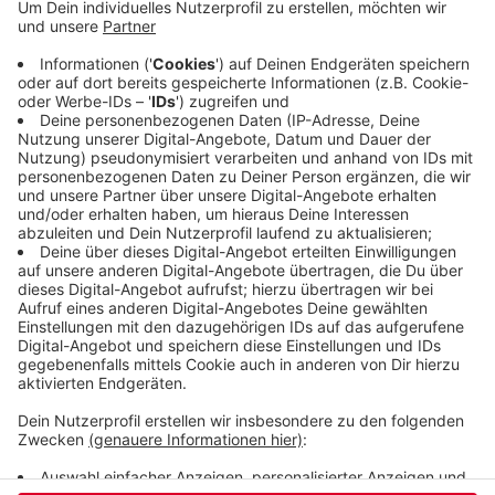
konnten sich selbst in Sicherheit bringen, die
übrigen wurden durch die Feuerwehr gerettet.
Zwei Menschen wurden ins Krankenhaus gebracht.
Zwei Wohnungen wurden durch das Feuer stark
beschädigt und sind aktuell nicht bewohnbar. Zur
Brandursache ermittelt jetzt die Wuppertaler
Polizei.
Veröffentlicht:
Montag, 23.03.2026 06:20
Anzeige
Anzeige